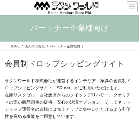
コ
ナ
ン
ビ
テ
ゲ
ン
ー
パートナー企業様向け
ツ
シ
へ
ョ
ス
ン
HOME
法人のお客様
パートナー企業様向け
キ
に
ッ
移
プ
動
会員制ドロップシッピングサイト
ラタンワールド株式会社が運営するインテリア・家具の会員制ド
ロップシッピングサイト「SR net」がご利用いただけます。
在庫リスクゼロ、自社倉庫からのクイックデリバリー、クオリテ
ィの高い商品画像の提供、安心の決済オプション、そしてネット
ショップ運営者の皆様には売上アップに集中いただけるよう利便
性を高める機能をご用意しています。