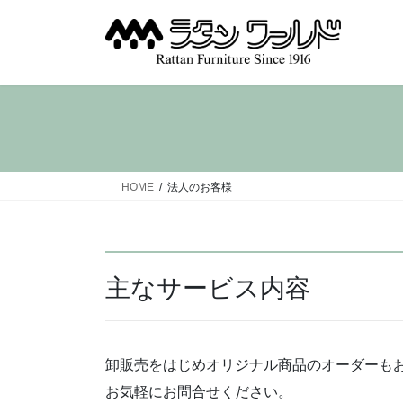
コ
ナ
ン
ビ
テ
ゲ
ン
ー
ツ
シ
へ
ョ
ス
ン
キ
に
ッ
移
HOME
法人のお客様
プ
動
主なサービス内容
卸販売をはじめオリジナル商品のオーダーも
お気軽にお問合せください。