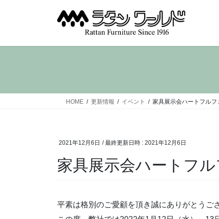
コ
ナ
ン
ビ
テ
ゲ
ン
ー
ツ
シ
へ
ョ
ス
ン
キ
に
ッ
移
HOME
更新情報
イベント
家具展示会ハートフルフ
プ
動
2021年12月6日
/ 最終更新日時 :
2021年12月6日
家具展示会ハートフル
平素は格別のご愛顧を頂き誠にありがとうご